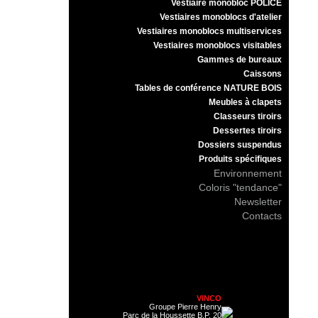
Vestiaire monobloc POLICE
Vestiaires monoblocs d'atelier
Vestiaires monoblocs multiservices
Vestiaires monoblocs visitables
Gammes de bureaux
Caissons
Tables de conférence NATURE BOIS
Meubles à clapets
Classeurs tiroirs
Dessertes tiroirs
Dossiers suspendus
Produits spécifiques
Environnement
Coloris "tendance"
Newsletter
Contacts
VINCO
Groupe Pierre Henry
Parc de la Houssette B.P. 20