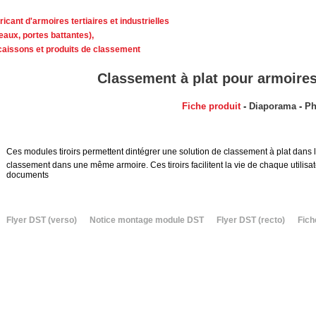
ricant d'armoires tertiaires et industrielles
deaux, portes battantes),
caissons et produits de classement
Classement à plat pour armoire
Fiche produit
-
Diaporama
-
Ph
Ces modules tiroirs permettent dintégrer une solution de classement à plat dans
classement dans une même armoire. Ces tiroirs facilitent la vie de chaque utilisa
documents
Flyer DST (verso)
Notice montage module DST
Flyer DST (recto)
Fich