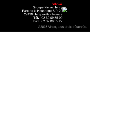
VINCO
Groupe Pierre Henry
Parc de la Houssette B.P. 20
27430 Herqueville - France
Tél.
: 02 32 09 55 00
Fax
: 02 32 09 55 22
©2015 Vinco, tous droits réservés.