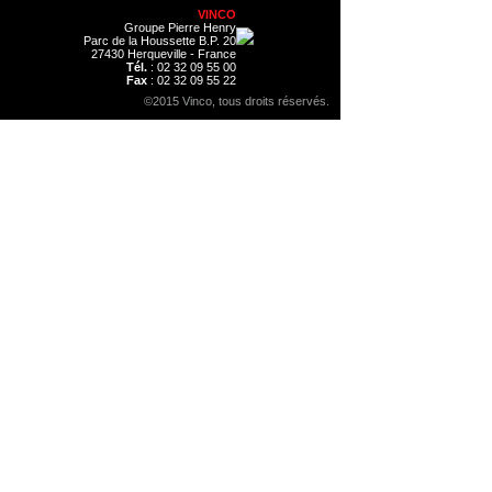
VINCO
Groupe Pierre Henry
Parc de la Houssette B.P. 20
27430 Herqueville - France
Tél.
: 02 32 09 55 00
Fax
: 02 32 09 55 22
©2015 Vinco, tous droits réservés.