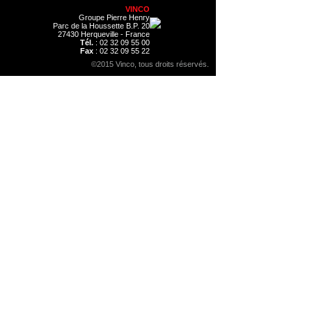
VINCO
Groupe Pierre Henry
Parc de la Houssette B.P. 20
27430 Herqueville - France
Tél.
: 02 32 09 55 00
Fax
: 02 32 09 55 22
©2015 Vinco, tous droits réservés.